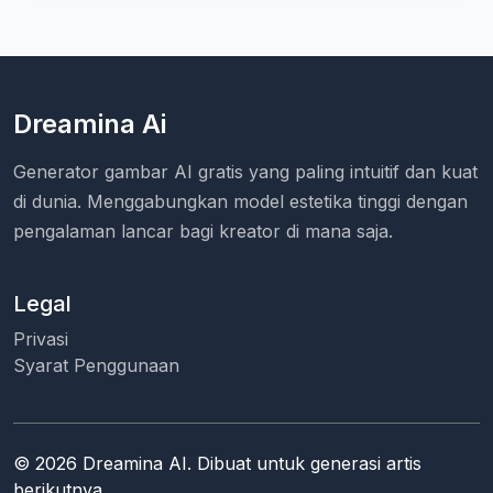
Dreamina Ai
Generator gambar AI gratis yang paling intuitif dan kuat
di dunia. Menggabungkan model estetika tinggi dengan
pengalaman lancar bagi kreator di mana saja.
Legal
Privasi
Syarat Penggunaan
© 2026 Dreamina AI. Dibuat untuk generasi artis
berikutnya.