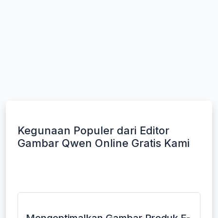
Kegunaan Populer dari Editor
Gambar Qwen Online Gratis Kami