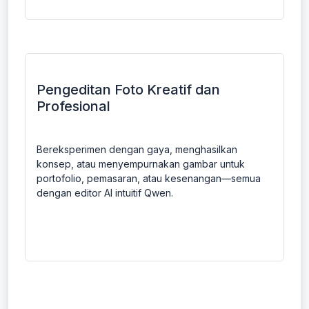
Pengeditan Foto Kreatif dan
Profesional
Bereksperimen dengan gaya, menghasilkan
konsep, atau menyempurnakan gambar untuk
portofolio, pemasaran, atau kesenangan—semua
dengan editor AI intuitif Qwen.