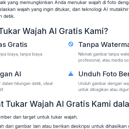
aik yang memungkinkan Anda menukar wajah di foto dengan
laskan wajah yang ingin ditukar, dan teknologi AI mutakhi
 detik.
Tukar Wajah AI Gratis Kami?
s Gratis
Tanpa Waterma
npa biaya, tanpa biaya
Nikmati gambar tanpa wat
profesional, atau media sos
gan AI
Unduh Foto Ber
dalam hitungan detik, ideal
Unduh gambar dengan wajah
f.
untuk dibagikan atau digu
 Tukar Wajah AI Gratis Kami da
umber dan target untuk tukar wajah.
ah dari gambar lain atau berikan deskripsi untuk dihasilkan 