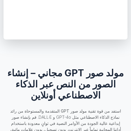
مولد صور GPT مجاني – إنشاء
الصور من النص عبر الذكاء
الاصطناعي أونلاين
استفد من قوة تقنية
مولد صور GPT
المتقدمة والمستوحاة من رائد
نماذج الذكاء الاصطناعي مثل GPT-4o و DALL·E. قم بإنشاء صور
إبداعية عالية الجودة من الأوامر النصية في ثوانٍ معدودة باستخدام
أداتنا المجانية تماماً عبر الإنترنت. بدون تسجيل، بدون علامات مائية،