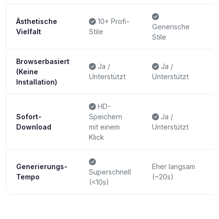
Ästhetische
10+ Profi-
Generische
Vielfalt
Stile
S
Stile
Browserbasiert
Ja /
Ja /
(Keine
Unterstützt
Unterstützt
S
Installation)
HD-
Sofort-
Speichern
Ja /
Download
mit einem
Unterstützt
U
Klick
Generierungs-
Eher langsam
S
Superschnell
Tempo
(~20s)
(
(<10s)