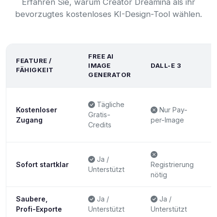
Erfahren Sie, warum Creator Dreamina als ihr
bevorzugtes kostenloses KI-Design-Tool wählen.
FREE AI
FEATURE /
IMAGE
DALL-E 3
FÄHIGKEIT
GENERATOR
Tägliche
Kostenloser
Nur Pay-
Gratis-
Zugang
per-Image
Credits
Ja /
Sofort startklar
Registrierung
Unterstützt
nötig
Saubere,
Ja /
Ja /
Profi-Exporte
Unterstützt
Unterstützt
U