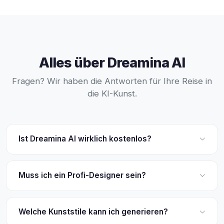
Alles über Dreamina AI
Fragen? Wir haben die Antworten für Ihre Reise in
die KI-Kunst.
Ist Dreamina AI wirklich kostenlos?
Ja! Dreamina AI bietet großzügige tägliche Gratis-
Credits für alle Nutzer. Es gibt keine versteckten
Muss ich ein Profi-Designer sein?
Gebühren. Unser Ziel ist es, High-End-Kunst-Tools
ohne teure Abos zugänglich zu machen.
Absolut nicht! Dreamina AI ist für jeden da. Unsere KI
versteht Alltagssprache. Sie beschreiben Ihre Idee, und
Welche Kunststile kann ich generieren?
die KI übernimmt die komplexe Designarbeit.